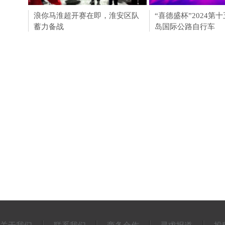
浪你马淮超开赛在即，淮安区队
淮安成功举办第四届
“喜德盛杯”2024第
蓄力备战
会211个签约项目 总
岛国际公路自行车