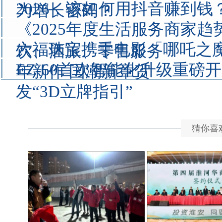
2026，该如何用抖音赚到钱
为增长密码？
《2025年度生活服务商家
六福珠宝携手电影「哪吒之
饮、酒旅、零售服务
EZ-60首次智能化升级重磅开启
年新作 国潮新章贺
发“3D立牌指引”
猜你喜