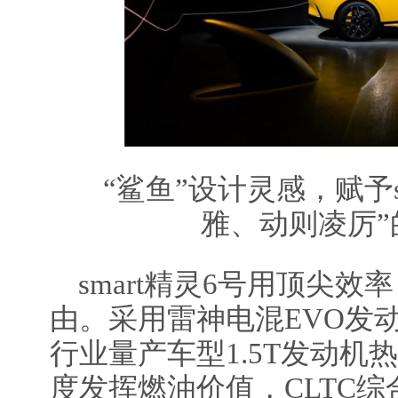
“鲨鱼”设计灵感，赋予s
雅、动则凌厉”
smart精灵6号用顶尖
由。采用雷神电混EVO发动机
行业量产车型1.5T发动机
度发挥燃油价值，CLTC