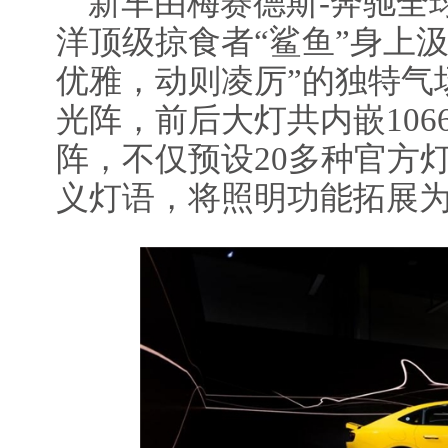
新车由梅赛德斯-奔驰全
洋顶级掠食者“鲨鱼”身上
优雅，动则凌厉”的独特气场。P
光阵，前后大灯共内嵌106
阵，不仅预设20多种官方
义灯语，将照明功能拓展