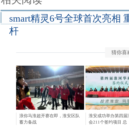
smart精灵6号全球首次亮
杆
猜你喜
浪你马淮超开赛在即，淮安区队
淮安成功举办第四届
淮安成功举办第四届
蓄力备战
会211个签约项目 总
会211个签约项目 总